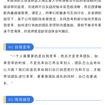
本模块的主讲老师是上海交通大学终身教育学院的
资深顾问
高
/
级讲师
刘姿君。刘老师不仅实战经验丰富思路清晰，而且授课幽
默风趣循循善诱。
课堂上，同事们积极参与互动讨论，在
老师的
指导下，基于公司现阶段发展情况，共同思考和探讨如何开展自
我变革、如何进行有效的团队管理和沟通激励。
课程节奏非常紧
凑干货满满，刘老师更是妙语连珠金句频出。
01 自我变革
“一个人最重要的是自我变革，然后才是变革团队。如
果变革的时候，不是先革自己而去革别人，团队怎么会有向
心力呢？我们应该先革命我们自己的思想行为和方法，才能
带动团队进行变革。要看着团队成长的同时，自己也要成
长。”
02 情境领导