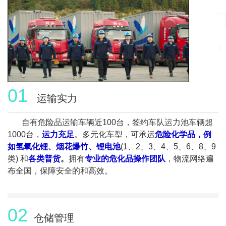
01
运输实力
自有危险品运输车辆近100台，签约车队运力池车辆超
1000台，
运力充足
。多元化车型，可承运
危险化学品，例
如氢氧化锂、烟花爆竹、锂电池
(1、2、3、4、5、6、8、9
类) 和
各类普货
。
拥有
专业的危化品操作团队
，物流网络遍
布全国，保障安全的和高效。
02
仓储管理